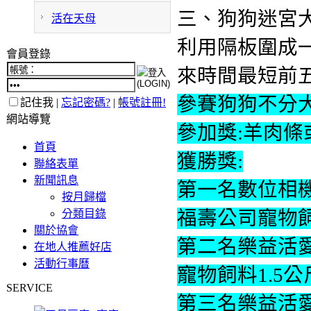
三
、狗狗迷宮
活在天母
利用隔板圍成
會員登錄
來時間最短前
參賽狗狗不分大
記住我 |
忘記密碼?
|
帳號註冊!
網站導覽
參加獎:羊肉
首頁
獲勝獎:
聯絡表單
新聞訊息
第一名數位相
按月歸檔
分類目錄
福壽公司寵物飼
關於協會
第二名樂益活
在地人推薦好店
活動行事曆
寵物飼料1.5
SERVICE
第三名樂益活