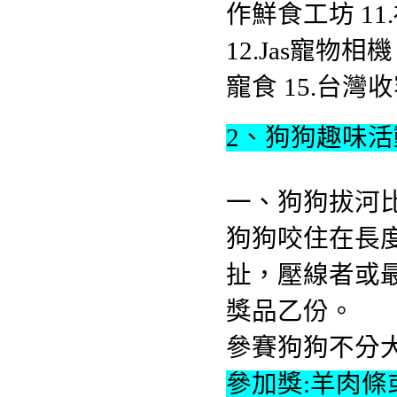
作鮮食工坊 1
12.Jas寵物相機 1
寵食 15.台灣
2、狗狗趣味活
一、狗狗拔河
狗狗咬住在長
扯，壓線者或
獎品乙份。
參賽狗狗不分大
參加獎:羊肉