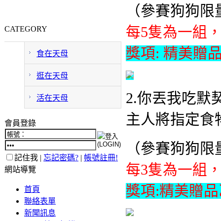
（參賽狗狗限量
每5隻為一組，
CATEGORY
獎項:
精美贈
食在天母
逛在天母
2.你丟我吃默
活在天母
主人將指定食
會員登錄
（參賽狗狗限量
記住我 |
忘記密碼?
|
帳號註冊!
每3隻為一組，
網站導覽
獎項:精美贈品
首頁
聯絡表單
新聞訊息