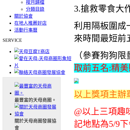
按月歸檔
3.
搶救零食大
分類目錄
關於協會
在地人推薦好店
利用隔板圍成
活動行事曆
來時間最短前
SERVICE
（參賽狗狗限量
取前五名:精
以上獎項主辦
最豐富的天母商圈。
@以上三項趣
關於天母商圈發展協
記地點為5/9
會