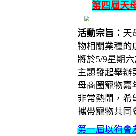
第四屆天
活動宗旨
：
天
物相關業種的
將於5/9星
主題發起舉辦
母商圈寵物嘉
非常熱鬧，
希
攜帶寵物共同
第一屆以狗會