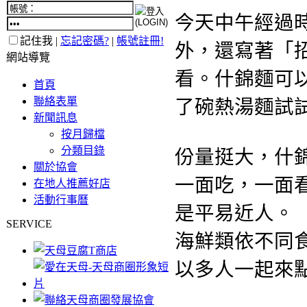
今天中午經過
記住我 |
忘記密碼?
|
帳號註冊!
外，還寫著「招
網站導覽
看。什錦麵可
首頁
聯絡表單
了碗熱湯麵試
新聞訊息
按月歸檔
分類目錄
份量挺大，什
關於協會
一面吃，一面
在地人推薦好店
活動行事曆
是平易近人。
SERVICE
海鮮類依不同
以多人一起來