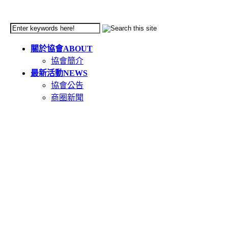
關於協會
ABOUT
協會簡介
最新活動
NEWS
協會公告
商圈新聞
天母市集
TIANMU
活動簡介
重要公告(必讀)
創意市集規範
二手市集規範
本週錄取名單
市集報名系統教學
二手市集報名系統
在地人推薦好店
GOODS
食在天母