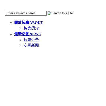
關於協會
ABOUT
協會簡介
最新活動
NEWS
協會公告
商圈新聞
天母市集
TIANMU
活動簡介
重要公告(必讀)
創意市集規範
二手市集規範
本週錄取名單
市集報名系統教學
二手市集報名系統
在地人推薦好店
GOODS
食在天母