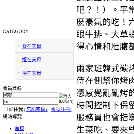
吧？！）。平
麼豪氣的吃！
CATEGORY
眼牛排、大草
得心情和肚腹
食在天母
逛在天母
兩家班韓式碳
活在天母
侍在側幫你烤
會員登錄
憑感覺亂亂烤
時間控制下保
記住我 |
忘記密碼?
|
帳號註冊!
服務員也會指
網站導覽
生菜吃、要夾
首頁