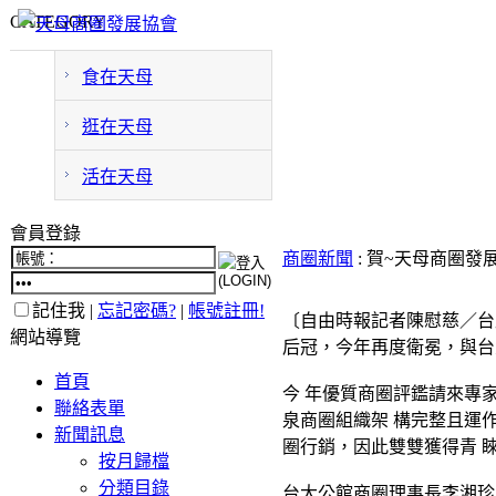
CATEGORY
食在天母
逛在天母
活在天母
會員登錄
商圈新聞
: 賀~天母商圈發
記住我 |
忘記密碼?
|
帳號註冊!
〔自由時報記者陳慰慈／台
網站導覽
后冠，今年再度衛冕，與台
首頁
今 年優質商圈評鑑請來專
聯絡表單
泉商圈組織架 構完整且運
新聞訊息
圈行銷，因此雙雙獲得青 
按月歸檔
分類目錄
台大公館商圈理事長李湘珍