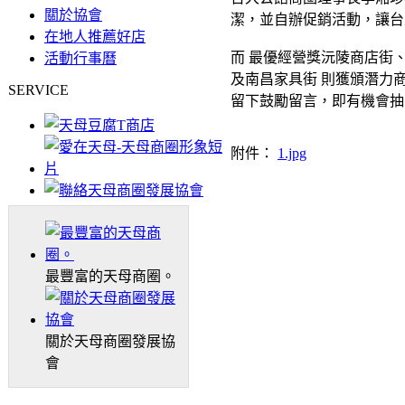
關於協會
潔，並自辦促銷活動，讓台
在地人推薦好店
而 最優經營獎沅陵商店街
活動行事曆
及南昌家具街 則獲頒潛力
SERVICE
留下鼓勵留言，即有機會抽
附件：
1.jpg
最豐富的天母商圈。
關於天母商圈發展協
會