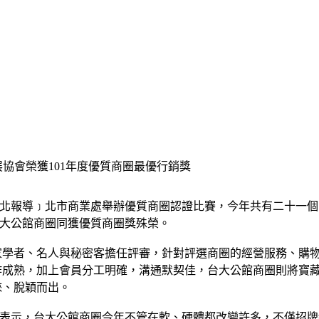
展協會榮獲101年度優質商圈最優行銷獎
北報導﹞北市商業處舉辦優質商圈認證比賽，今年共有二十一個
大公館商圈同獲優質商圈獎殊榮。
家學者、名人與秘密客擔任評審，針對評選商圈的經營服務、購
作成熟，加上會員分工明確，溝通默契佳，台大公館商圈則將寶
睞、脫穎而出。
表示，台大公館商圈今年不管在軟、硬體都改變許多，不僅招牌