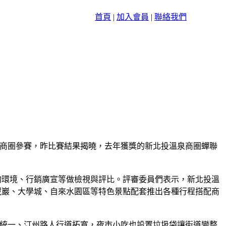
首頁
|
加入會員
|
聯絡我們
商圈參賽，昨比賽結果揭曉，去年獲獎的新北投溫泉商圈蟬聯
物環境、行銷廣宣等做檢視與評比。評審委員們表示，新北投溫
藏巖、大學城、自來水園區等特色景點配套推出各種行程搭配商
統一、汀州路人行道拓寬，夜市小吃也設置垃圾袋讓街道變整