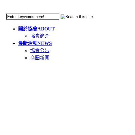
關於協會
ABOUT
協會簡介
最新活動
NEWS
協會公告
商圈新聞
天母市集
TIANMU
活動簡介
重要公告(必讀)
創意市集規範
二手市集規範
本週錄取名單
市集報名系統教學
二手市集報名系統
在地人推薦好店
GOODS
食在天母