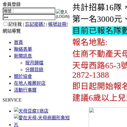
會員登錄
共計招募16
第一名3000元
記住我 |
忘記密碼?
|
帳號註冊!
目前已報名隊數
網站導覽
報名地點:
首頁
聯絡表單
住商不動產天
新聞訊息
按月歸檔
天母西路65-3
分類目錄
2872-1388
關於協會
在地人推薦好店
即日起開始報名
活動行事曆
建議6歲以上
SERVICE