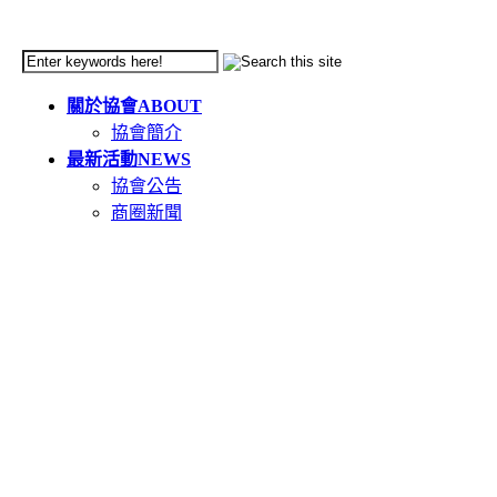
關於協會
ABOUT
協會簡介
最新活動
NEWS
協會公告
商圈新聞
天母市集
TIANMU
活動簡介
重要公告(必讀)
創意市集規範
二手市集規範
本週錄取名單
市集報名系統教學
二手市集報名系統
在地人推薦好店
GOODS
食在天母