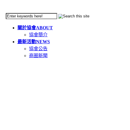
關於協會
ABOUT
協會簡介
最新活動
NEWS
協會公告
商圈新聞
天母市集
TIANMU
活動簡介
重要公告(必讀)
創意市集規範
二手市集規範
本週錄取名單
市集報名系統教學
二手市集報名系統
在地人推薦好店
GOODS
食在天母