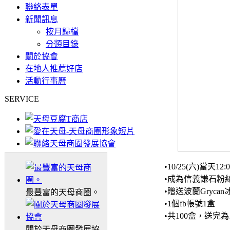
聯絡表單
新聞訊息
按月歸檔
分類目錄
關於協會
在地人推薦好店
活動行事曆
SERVICE
•10/25(六)當天1
•成為信義謙石粉
•贈送波蘭Grycan冰
最豐富的天母商圈。
•1個fb帳號1盒
•共100盒，送完
關於天母商圈發展協