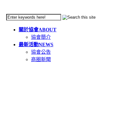
關於協會
ABOUT
協會簡介
最新活動
NEWS
協會公告
商圈新聞
天母市集
TIANMU
活動簡介
重要公告(必讀)
創意市集規範
二手市集規範
本週錄取名單
市集報名系統教學
二手市集報名系統
在地人推薦好店
GOODS
食在天母