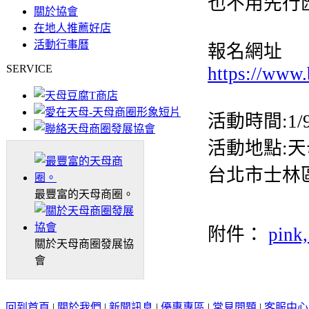
也不用先行
關於協會
在地人推薦好店
活動行事曆
報名網址
SERVICE
https://www
活動時間:1/
活動地點:
台北市士林區
最豐富的天母商圈。
附件：
pink,
關於天母商圈發展協
會
回到首頁
|
關於我們
|
新聞訊息
|
優惠專區
|
常見問題
|
客服中心