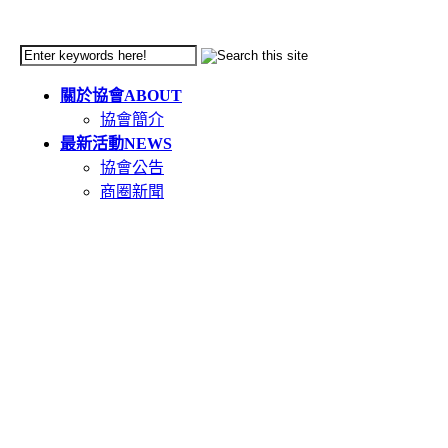
關於協會
ABOUT
協會簡介
最新活動
NEWS
協會公告
商圈新聞
天母市集
TIANMU
活動簡介
重要公告(必讀)
創意市集規範
二手市集規範
本週錄取名單
市集報名系統教學
二手市集報名系統
在地人推薦好店
GOODS
食在天母