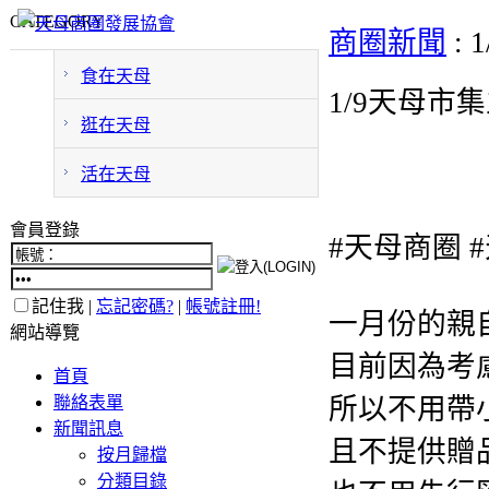
CATEGORY
商圈新聞
:
食在天母
1/9天母市
逛在天母
活在天母
會員登錄
#天母商圈
記住我 |
忘記密碼?
|
帳號註冊!
一月份的親
網站導覽
目前因為考
首頁
聯絡表單
所以不用帶
新聞訊息
且不提供贈
按月歸檔
分類目錄