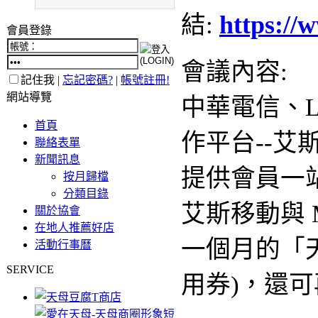
https://
結:
會員登錄
會議內容:
記住我 |
忘記密碼?
|
帳號註冊!
網站導覽
中華電信、L
首頁
作平台--艾
聯絡表單
新聞訊息
提供會員一
按月歸檔
分類目錄
艾斯移動與 M
關於協會
在地人推薦好店
一個月的「
活動行事曆
SERVICE
用券)，還