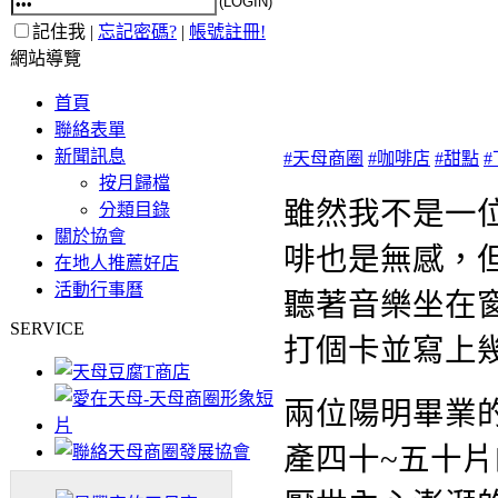
記住我 |
忘記密碼?
|
帳號註冊!
網站導覽
首頁
聯絡表單
新聞訊息
#
天母商圈
#
咖啡店
#
甜點
#
按月歸檔
雖然我不是一
分類目錄
關於協會
啡也是無感，
在地人推薦好店
活動行事曆
聽著音樂坐在
SERVICE
打個卡並寫上
兩位陽明畢業
產四十~五十