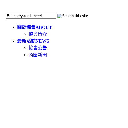
關於協會
ABOUT
協會簡介
最新活動
NEWS
協會公告
商圈新聞
天母市集
TIANMU
活動簡介
重要公告(必讀)
創意市集規範
二手市集規範
本週錄取名單
市集報名系統教學
二手市集報名系統
在地人推薦好店
GOODS
食在天母