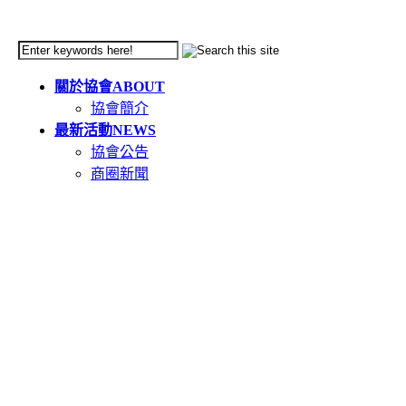
關於協會
ABOUT
協會簡介
最新活動
NEWS
協會公告
商圈新聞
天母市集
TIANMU
活動簡介
重要公告(必讀)
創意市集規範
二手市集規範
本週錄取名單
市集報名系統教學
二手市集報名系統
在地人推薦好店
GOODS
食在天母