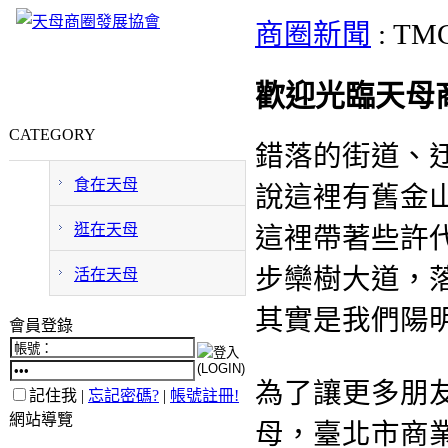
商圈新聞
: T
歡迎光臨天母
CATEGORY
錯落的街道、
食在天母
說這裡有舊金山
逛在天母
這裡帶著些許
步欒樹大道，
活在天母
其實是我們陽
會員登錄
為了讓更多朋
記住我 |
忘記密碼?
|
帳號註冊!
網站導覽
母，臺北市商