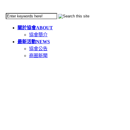
關於協會
ABOUT
協會簡介
最新活動
NEWS
協會公告
商圈新聞
天母市集
TIANMU
活動簡介
重要公告(必讀)
創意市集規範
二手市集規範
本週錄取名單
市集報名系統教學
二手市集報名系統
在地人推薦好店
GOODS
食在天母