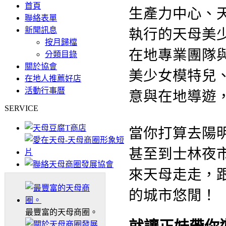
首頁
生產力中心、
聯絡表單
新聞訊息
執行的天母美
按月歸檔
在地專業團隊
分類目錄
關於協會
美少女模特兒
在地人推薦好店
活動行事曆
意與在地導遊
SERVICE
當你打算去陽
甚至到士林夜
來天母走走，
的城市悠閒！
最豐富的天母商圈。