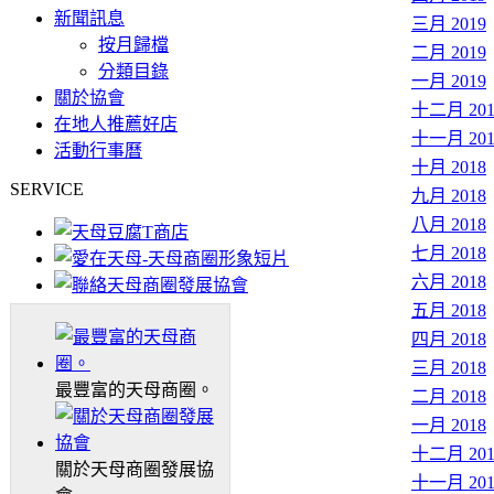
新聞訊息
三月 2019
按月歸檔
二月 2019
分類目錄
一月 2019
關於協會
十二月 201
在地人推薦好店
十一月 201
活動行事曆
十月 2018
SERVICE
九月 2018
八月 2018
七月 2018
六月 2018
五月 2018
四月 2018
三月 2018
最豐富的天母商圈。
二月 2018
一月 2018
十二月 201
關於天母商圈發展協
十一月 201