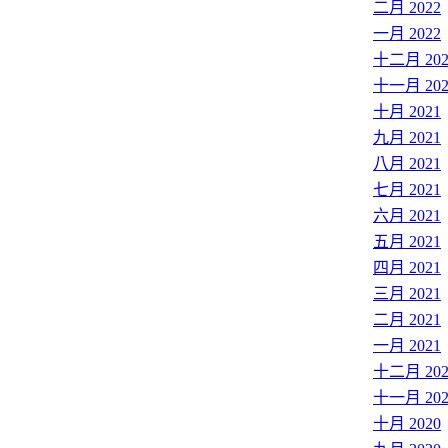
二月 2022
一月 2022
十二月 202
十一月 202
十月 2021
九月 2021
八月 2021
七月 2021
六月 2021
五月 2021
四月 2021
三月 2021
二月 2021
一月 2021
十二月 202
十一月 202
十月 2020