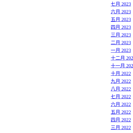
七月 2023
六月 2023
五月 2023
四月 2023
三月 2023
二月 2023
一月 2023
十二月 202
十一月 202
十月 2022
九月 2022
八月 2022
七月 2022
六月 2022
五月 2022
四月 2022
三月 2022