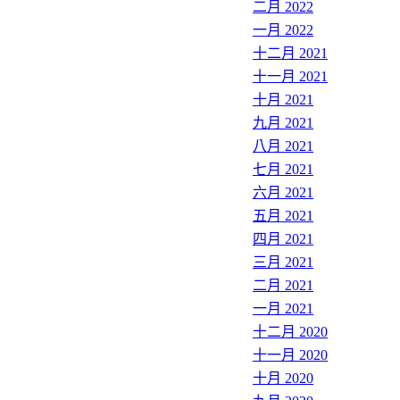
二月 2022
一月 2022
十二月 2021
十一月 2021
十月 2021
九月 2021
八月 2021
七月 2021
六月 2021
五月 2021
四月 2021
三月 2021
二月 2021
一月 2021
十二月 2020
十一月 2020
十月 2020