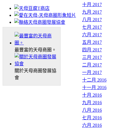
十月 2017
九月 2017
八月 2017
七月 2017
六月 2017
五月 2017
最豐富的天母商圈。
四月 2017
三月 2017
二月 2017
關於天母商圈發展協
一月 2017
會
十二月 2016
十一月 2016
十月 2016
九月 2016
八月 2016
七月 2016
六月 2016