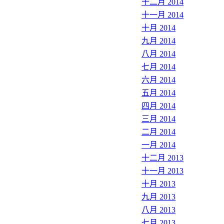
十二月 2014
十一月 2014
十月 2014
九月 2014
八月 2014
七月 2014
六月 2014
五月 2014
四月 2014
三月 2014
二月 2014
一月 2014
十二月 2013
十一月 2013
十月 2013
九月 2013
八月 2013
七月 2013