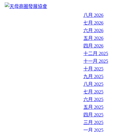
八月 2026
七月 2026
六月 2026
五月 2026
四月 2026
十二月 2025
十一月 2025
十月 2025
九月 2025
八月 2025
七月 2025
六月 2025
五月 2025
四月 2025
三月 2025
一月 2025