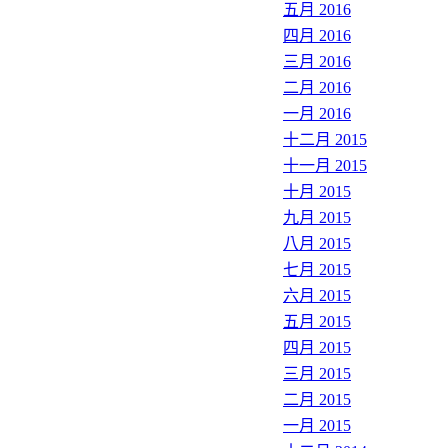
五月 2016
四月 2016
三月 2016
二月 2016
一月 2016
十二月 2015
十一月 2015
十月 2015
九月 2015
八月 2015
七月 2015
六月 2015
五月 2015
四月 2015
三月 2015
二月 2015
一月 2015