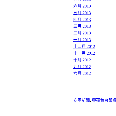
六月 2013
五月 2013
四月 2013
三月 2013
二月 2013
一月 2013
十二月 2012
十一月 2012
十月 2012
九月 2012
六月 2012
商圈新聞
:
興蓬萊台菜餐