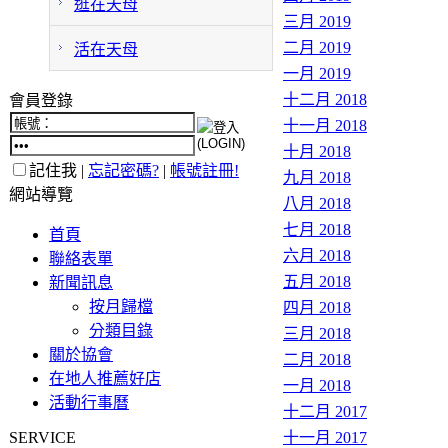
逛在天母
三月 2019
二月 2019
活在天母
一月 2019
十二月 2018
會員登錄
十一月 2018
十月 2018
記住我 |
忘記密碼?
|
帳號註冊!
九月 2018
網站導覽
八月 2018
七月 2018
首頁
六月 2018
聯絡表單
五月 2018
新聞訊息
按月歸檔
四月 2018
分類目錄
三月 2018
關於協會
二月 2018
在地人推薦好店
一月 2018
活動行事曆
十二月 2017
SERVICE
十一月 2017