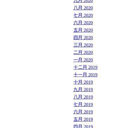
九月 2020
八月 2020
七月 2020
六月 2020
五月 2020
四月 2020
三月 2020
二月 2020
一月 2020
十二月 2019
十一月 2019
十月 2019
九月 2019
八月 2019
七月 2019
六月 2019
五月 2019
四月 2019