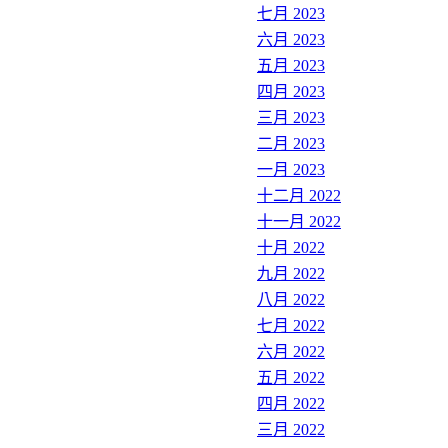
七月 2023
六月 2023
五月 2023
四月 2023
三月 2023
二月 2023
一月 2023
十二月 2022
十一月 2022
十月 2022
九月 2022
八月 2022
七月 2022
六月 2022
五月 2022
四月 2022
三月 2022