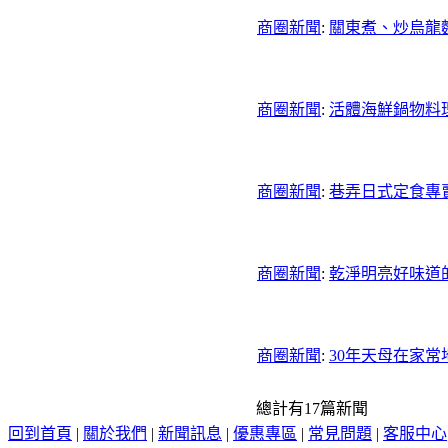
商圈新聞
:
關東煮、炒烏龍
商圈新聞
:
活體海鮮鍋物料
商圈新聞
:
巷弄日式定食專賣店
商圈新聞
:
乾淨明亮好味道
商圈新聞
:
30年天母在家常
總計有17篇新聞
回到首頁
|
關於我們
|
新聞訊息
|
優惠專區
|
常見問題
|
客服中心