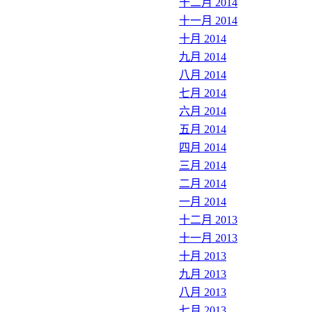
十二月 2014
十一月 2014
十月 2014
九月 2014
八月 2014
七月 2014
六月 2014
五月 2014
四月 2014
三月 2014
二月 2014
一月 2014
十二月 2013
十一月 2013
十月 2013
九月 2013
八月 2013
七月 2013