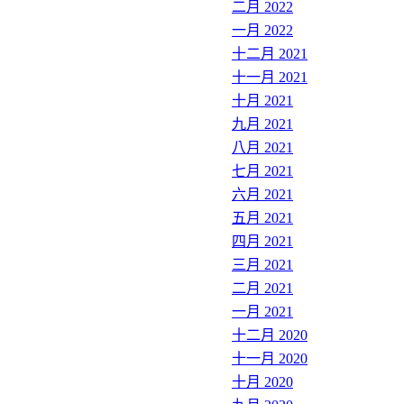
二月 2022
一月 2022
十二月 2021
十一月 2021
十月 2021
九月 2021
八月 2021
七月 2021
六月 2021
五月 2021
四月 2021
三月 2021
二月 2021
一月 2021
十二月 2020
十一月 2020
十月 2020