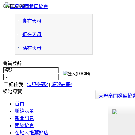
CATEGORY
食在天母
逛在天母
活在天母
會員登錄
記住我 |
忘記密碼?
|
帳號註冊!
網站導覽
天母商圈發展協
首頁
聯絡表單
新聞訊息
關於協會
在地人推薦好店