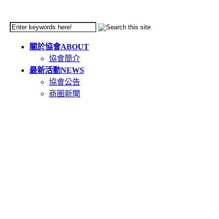
關於協會
ABOUT
協會簡介
最新活動
NEWS
協會公告
商圈新聞
天母市集
TIANMU
活動簡介
重要公告(必讀)
創意市集規範
二手市集規範
本週錄取名單
市集報名系統教學
二手市集報名系統
在地人推薦好店
GOODS
食在天母