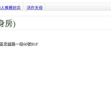
地人推薦好店
活在天母
健身房)
區忠誠路一段60號B1F