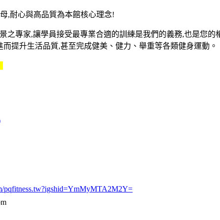
發跡於天母,耐心與高品質為本館核心理念!
景之專家,讓學員接受最專業合適的訓練是我們的義務,也是您的
,進而提升生活品質,甚至完成健美、健力、舉重等各類健身運動。
：
)
.com/pqfitness.tw?igshid=YmMyMTA2M2Y=
om