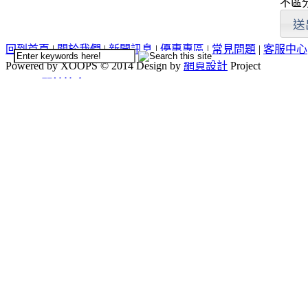
不區
回到首頁
|
關於我們
|
新聞訊息
|
優惠專區
|
常見問題
|
客服中心
Powered by XOOPS © 2014 Design by
網頁設計
Project
關於協會
ABOUT
協會簡介
最新活動
NEWS
協會公告
商圈新聞
天母市集
TIANMU
活動簡介
重要公告(必讀)
創意市集規範
二手市集規範
本週錄取名單
市集報名系統教學
二手市集報名系統
在地人推薦好店
GOODS