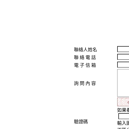
聯絡人姓名
聯 絡 電 話
電 子 信 箱
詢 問 內 容
如果
驗證碼
輸入