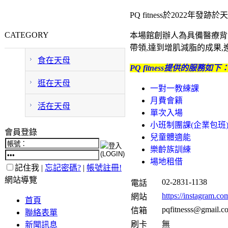
PQ fitness於2022年
CATEGORY
本場館創辦人為具備醫療背
帶領,達到增肌減脂的成果
食在天母
PQ fitness提供的服務如下
逛在天母
一對一教練課
月費會籍
活在天母
單次入場
小班制團課(企業包班
會員登錄
兒童體適能
樂齡族訓練
場地租借
記住我 |
忘記密碼?
|
帳號註冊!
網站導覽
02-2831-1138
電話
https://instagram
網站
首頁
pqfitnesss@gmail.c
信箱
聯絡表單
刷卡
無
新聞訊息