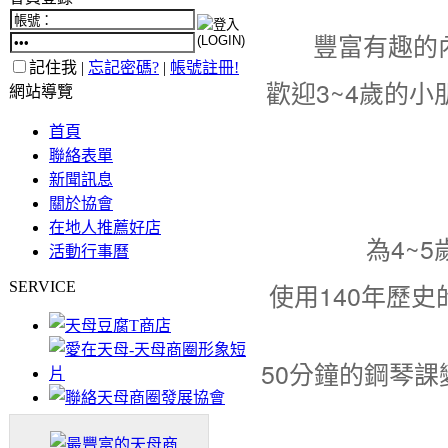
豐富有趣的
記住我 |
忘記密碼?
|
帳號註冊!
歡迎3~4歲的
網站導覽
首頁
聯絡表單
新聞訊息
關於協會
在地人推薦好店
為4~
活動行事曆
使用140年歷史的
SERVICE
50分鐘的鋼琴