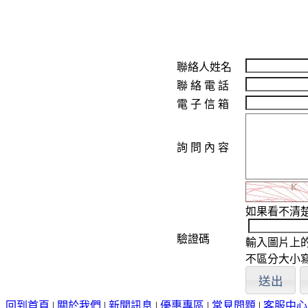
聯絡人姓名
聯 絡 電 話
電 子 信 箱
詢 問 內 容
如果看不清
驗證碼
輸入圖片上
不區分大小
回到首頁
|
關於我們
|
新聞訊息
|
優惠專區
|
常見問題
|
客服中心