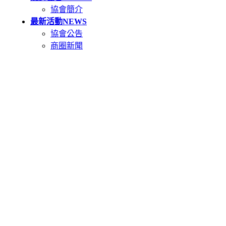
協會簡介
最新活動
NEWS
協會公告
商圈新聞
天母市集
TIANMU
活動簡介
重要公告(必讀)
創意市集規範
二手市集規範
本週錄取名單
市集報名系統教學
二手市集報名系統
在地人推薦好店
GOODS
關於天母卡
FAQ
特約店家如何申請
民眾如何辦卡
特約店家優惠方案
聯絡我們
CONTACT US