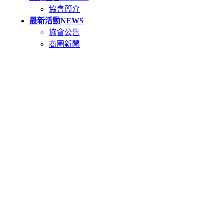
協會簡介
最新活動
NEWS
協會公告
商圈新聞
天母市集
TIANMU
活動簡介
重要公告(必讀)
創意市集規範
二手市集規範
本週錄取名單
市集報名系統教學
二手市集報名系統
在地人推薦好店
GOODS
關於天母卡
FAQ
特約店家如何申請
民眾如何辦卡
特約店家優惠方案
聯絡我們
CONTACT US