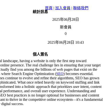
首頁
|
加入會員
|
聯絡我們
統計訊息
2025年06月28日
新會員
0
2025年06月28日 10:43
個人簽名
tal landscape, having a website is only the first step toward
 online presence. The real challenge lies in ensuring that your target
tually find you among the billions of web pages that exist on the
is where Search Engine Optimization (
SEO
) becomes essential.
nes continue to evolve and refine their algorithms, SEO has grown
phisticated. What once relied heavily on keyword stuffing and link
nsformed into a holistic approach that prioritizes user intent, content
cal performance, and overall user experience. Understanding and
O best practices is no longer optional for businesses and content
ant to thrive in the competitive online ecosystem—it's a fundamental
 digital success.