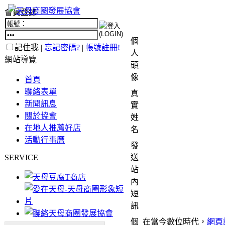
會員登錄
個
記住我 |
忘記密碼?
|
帳號註冊!
人
網站導覽
頭
像
首頁
聯絡表單
真
新聞訊息
實
關於協會
姓
在地人推薦好店
名
活動行事曆
發
SERVICE
送
站
內
短
訊
個
在當今數位時代，
網頁