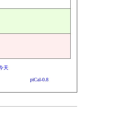
今天
piCal-0.8