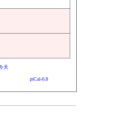
今天
piCal-0.8