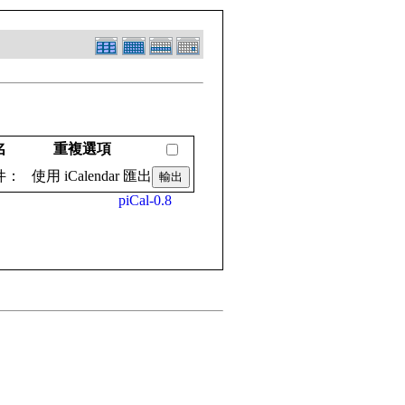
名
重複選項
 使用 iCalendar 匯出
piCal-0.8