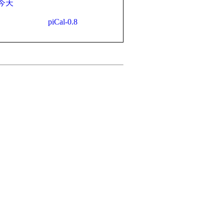
今天
piCal-0.8