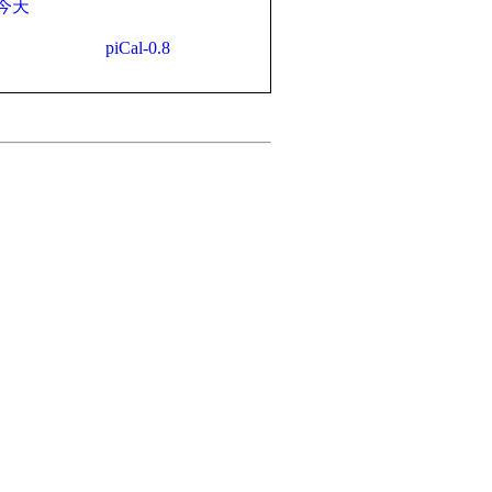
今天
piCal-0.8