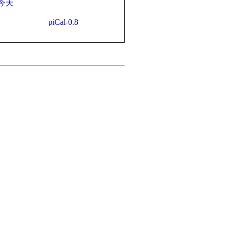
今天
piCal-0.8