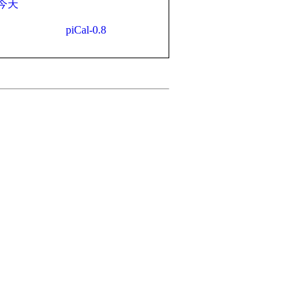
今天
piCal-0.8