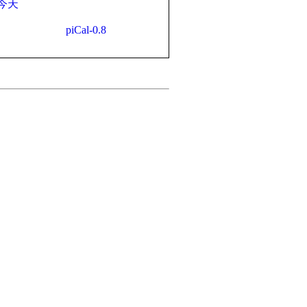
今天
piCal-0.8