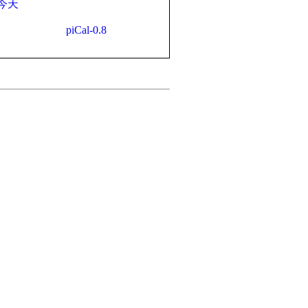
今天
piCal-0.8