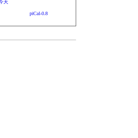
今天
piCal-0.8