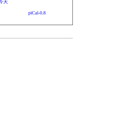
今天
piCal-0.8