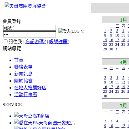
1月
會員登錄
一
二
三
四
1
2
3
4
8
9
10
11
15
16
17
18
記住我 |
忘記密碼?
|
帳號註冊!
22
23
24
25
網站導覽
29
30
31
首頁
4月
聯絡表單
一
二
三
四
新聞訊息
2
3
4
5
關於協會
9
10
11
12
16
17
18
19
在地人推薦好店
23
24
25
26
活動行事曆
30
SERVICE
7月
一
二
三
四
2
3
4
5
9
10
11
12