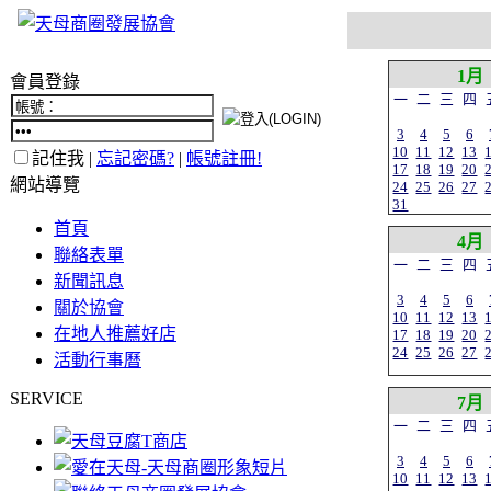
1月
會員登錄
一
二
三
四
3
4
5
6
10
11
12
13
記住我 |
忘記密碼?
|
帳號註冊!
17
18
19
20
網站導覽
24
25
26
27
31
首頁
4月
聯絡表單
一
二
三
四
新聞訊息
3
4
5
6
關於協會
10
11
12
13
在地人推薦好店
17
18
19
20
24
25
26
27
活動行事曆
SERVICE
7月
一
二
三
四
3
4
5
6
10
11
12
13