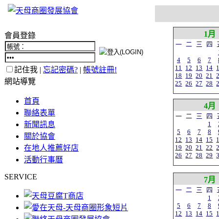
1月
會員登錄
一
二
三
四
4
5
6
7
11
12
13
14
記住我 |
忘記密碼?
|
帳號註冊!
18
19
20
21
網站導覽
25
26
27
28
首頁
4月
聯絡表單
一
二
三
四
新聞訊息
1
5
6
7
8
關於協會
12
13
14
15
在地人推薦好店
19
20
21
22
26
27
28
29
活動行事曆
SERVICE
7月
一
二
三
四
1
5
6
7
8
12
13
14
15