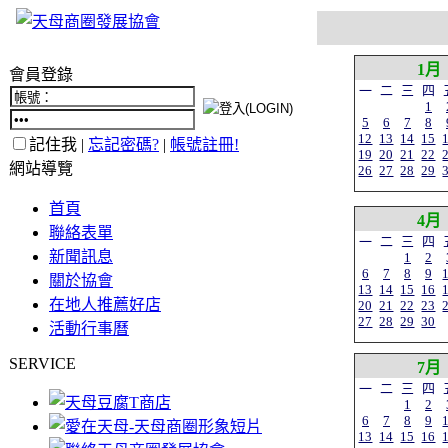
1月
會員登錄
一
二
三
四
1
5
6
7
8
12
13
14
15
記住我 |
忘記密碼?
|
帳號註冊!
19
20
21
22
網站導覽
26
27
28
29
首頁
4月
聯絡表單
一
二
三
四
新聞訊息
1
2
6
7
8
9
關於協會
13
14
15
16
在地人推薦好店
20
21
22
23
27
28
29
30
活動行事曆
SERVICE
7月
一
二
三
四
1
2
6
7
8
9
13
14
15
16