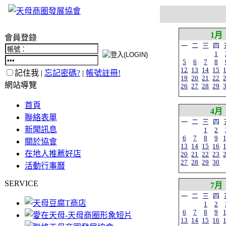
1月
會員登錄
一
二
三
四
1
5
6
7
8
12
13
14
15
記住我 |
忘記密碼?
|
帳號註冊!
19
20
21
22
網站導覽
26
27
28
29
首頁
4月
聯絡表單
一
二
三
四
新聞訊息
1
2
6
7
8
9
關於協會
13
14
15
16
在地人推薦好店
20
21
22
23
27
28
29
30
活動行事曆
SERVICE
7月
一
二
三
四
1
2
6
7
8
9
13
14
15
16