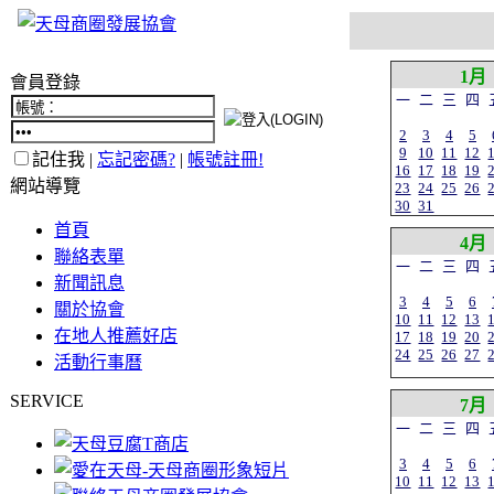
1月
會員登錄
一
二
三
四
2
3
4
5
9
10
11
12
記住我 |
忘記密碼?
|
帳號註冊!
16
17
18
19
網站導覽
23
24
25
26
30
31
首頁
4月
聯絡表單
一
二
三
四
新聞訊息
3
4
5
6
關於協會
10
11
12
13
在地人推薦好店
17
18
19
20
24
25
26
27
活動行事曆
SERVICE
7月
一
二
三
四
3
4
5
6
10
11
12
13