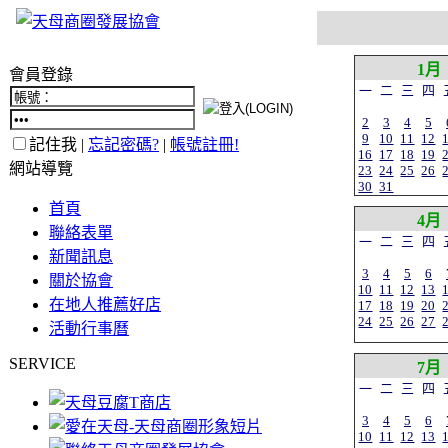
1月
會員登錄
一
二
三
四
2
3
4
5
9
10
11
12
記住我 |
忘記密碼?
|
帳號註冊!
16
17
18
19
網站導覽
23
24
25
26
30
31
首頁
4月
聯絡表單
一
二
三
四
新聞訊息
3
4
5
6
關於協會
10
11
12
13
在地人推薦好店
17
18
19
20
24
25
26
27
活動行事曆
SERVICE
7月
一
二
三
四
3
4
5
6
10
11
12
13