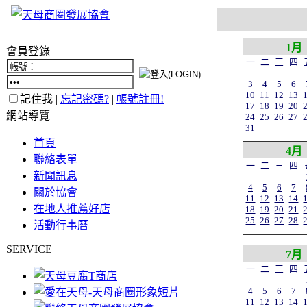
1月
會員登錄
一
二
三
四
3
4
5
6
10
11
12
13
記住我 |
忘記密碼?
|
帳號註冊!
17
18
19
20
網站導覽
24
25
26
27
31
首頁
4月
聯絡表單
一
二
三
四
新聞訊息
4
5
6
7
關於協會
11
12
13
14
在地人推薦好店
18
19
20
21
25
26
27
28
活動行事曆
SERVICE
7月
一
二
三
四
4
5
6
7
11
12
13
14