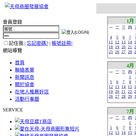
1月
會員登錄
一
二
三
四
4
5
6
7
11
12
13
14
記住我 |
忘記密碼?
|
帳號註冊!
18
19
20
21
網站導覽
25
26
27
28
首頁
4月
聯絡表單
一
二
三
四
新聞訊息
1
5
6
7
8
關於協會
12
13
14
15
在地人推薦好店
19
20
21
22
26
27
28
29
活動行事曆
SERVICE
7月
一
二
三
四
1
5
6
7
8
12
13
14
15