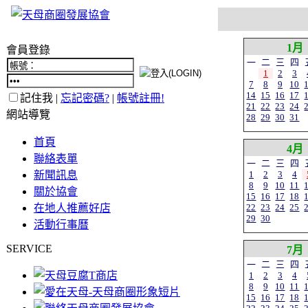
1月
會員登錄
一
二
三
四
1
2
3
7
8
9
10
14
15
16
17
記住我 |
忘記密碼?
|
帳號註冊!
21
22
23
24
網站導覽
28
29
30
31
首頁
4月
聯絡表單
一
二
三
四
新聞訊息
1
2
3
4
8
9
10
11
關於協會
15
16
17
18
在地人推薦好店
22
23
24
25
29
30
活動行事曆
SERVICE
7月
一
二
三
四
1
2
3
4
8
9
10
11
15
16
17
18