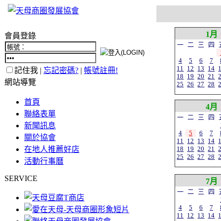
1月
會員登錄
一
二
三
四
4
5
6
7
11
12
13
14
記住我 |
忘記密碼?
|
帳號註冊!
18
19
20
21
網站導覽
25
26
27
28
首頁
4月
聯絡表單
一
二
三
四
新聞訊息
4
5
6
7
關於協會
11
12
13
14
在地人推薦好店
18
19
20
21
25
26
27
28
活動行事曆
SERVICE
7月
一
二
三
四
4
5
6
7
11
12
13
14