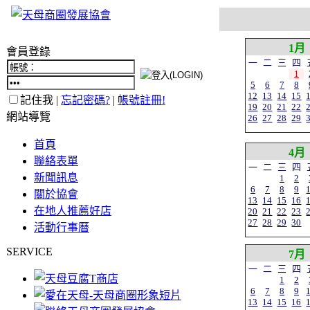
1月
會員登錄
一
二
三
四
1
5
6
7
8
12
13
14
15
記住我 |
忘記密碼?
|
帳號註冊!
19
20
21
22
網站導覽
26
27
28
29
首頁
4月
聯絡表單
一
二
三
四
新聞訊息
1
2
6
7
8
9
關於協會
13
14
15
16
在地人推薦好店
20
21
22
23
27
28
29
30
活動行事曆
SERVICE
7月
一
二
三
四
1
2
6
7
8
9
13
14
15
16