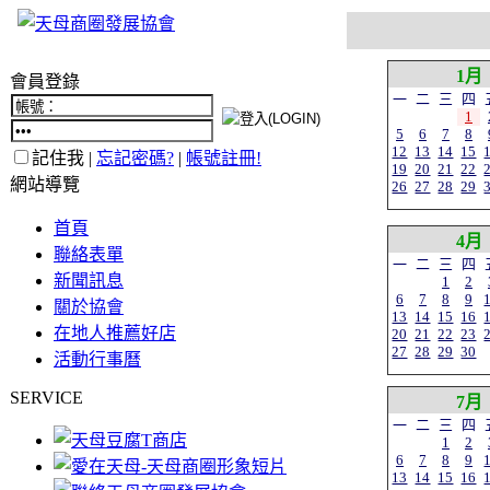
1月
會員登錄
一
二
三
四
1
5
6
7
8
12
13
14
15
記住我 |
忘記密碼?
|
帳號註冊!
19
20
21
22
網站導覽
26
27
28
29
首頁
4月
聯絡表單
一
二
三
四
新聞訊息
1
2
6
7
8
9
關於協會
13
14
15
16
在地人推薦好店
20
21
22
23
27
28
29
30
活動行事曆
SERVICE
7月
一
二
三
四
1
2
6
7
8
9
13
14
15
16