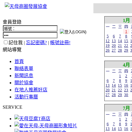
1月
會員登錄
一
二
三
四
1
5
6
7
8
12
13
14
15
記住我 |
忘記密碼?
|
帳號註冊!
19
20
21
22
網站導覽
26
27
28
29
首頁
4月
聯絡表單
一
二
三
四
新聞訊息
1
2
6
7
8
9
關於協會
13
14
15
16
在地人推薦好店
20
21
22
23
27
28
29
30
活動行事曆
SERVICE
7月
一
二
三
四
1
2
6
7
8
9
13
14
15
16