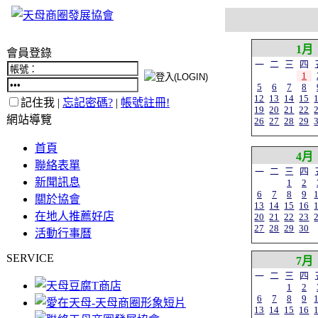
1月
會員登錄
一
二
三
四
1
5
6
7
8
12
13
14
15
記住我 |
忘記密碼?
|
帳號註冊!
19
20
21
22
網站導覽
26
27
28
29
首頁
4月
聯絡表單
一
二
三
四
新聞訊息
1
2
6
7
8
9
關於協會
13
14
15
16
在地人推薦好店
20
21
22
23
27
28
29
30
活動行事曆
SERVICE
7月
一
二
三
四
1
2
6
7
8
9
13
14
15
16