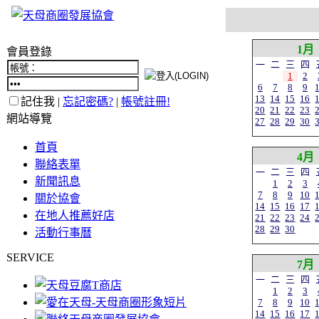
1月
會員登錄
一
二
三
四
1
2
6
7
8
9
13
14
15
16
記住我 |
忘記密碼?
|
帳號註冊!
20
21
22
23
網站導覽
27
28
29
30
首頁
4月
聯絡表單
一
二
三
四
新聞訊息
1
2
3
7
8
9
10
關於協會
14
15
16
17
在地人推薦好店
21
22
23
24
28
29
30
活動行事曆
SERVICE
7月
一
二
三
四
1
2
3
7
8
9
10
14
15
16
17